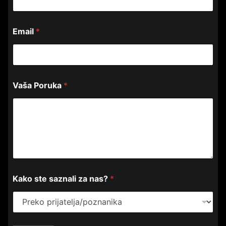
V
Email
*
a
š
a
z
a
*
Vaša Poruka
*
Kako ste saznali za nas?
*